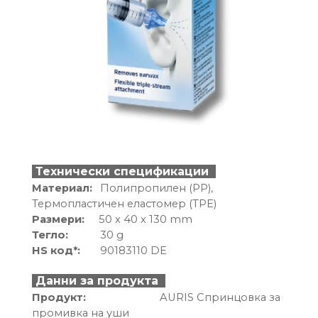
Технически спецификации
Материал
:
Полипропилен (PP),
Термопластичен еластомер (TPE)
Размери
:
50 x 40 x 130 mm
Тегло
:
30 g
HS код
*:
90183110 DE
Данни за продукта
Продукт
:
AURIS
Спринцовка за
промивка на уши