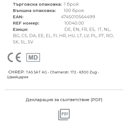
Търговска опаковка
:
1
брой
Външна опаковка
:
100
броя
EAN:
4745010564499
REF номер:
10040.00
Езици
:
DE, EN, FR, ES, IT, NL,
BG, CS, DA, EE, EL, FI, HR, HU, LT, LV, PL, PT, RO,
SK, SL, SV
CHREP:
TAS SAT AG • Chamerstr. 172 • 6300 Zug •
Швейцария
Декларация за съответствие
(PDF)