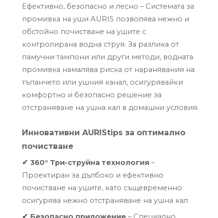
Ефективно, безопасно и лесно – Системата за
промивка на уши AURIS позволява нежно и
обстойно почистване на ушите с
контролирана водна струя. За разлика от
памучни тампони или други методи, водната
промивка намалява риска от наранявания на
тъпанчето или ушния канал, осигурявайки
комфортно и безопасно решение за
отстраняване на ушна кал в домашни условия.
Инновативни AURIStips за оптимално
почистване
✔
360° Три-струйна технология
–
Проектиран за дълбоко и ефективно
почистване на ушите, като същевременно
осигурява нежно отстраняване на ушна кал.
✔
Безопасно приложение
–
Специално