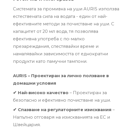
Системата за промивка на уши AURIS използва
естествената сила на водата - един от най-
ефективните методи за почистване на уши. С
капацитет от 20 мл вода, тя позволява
ефективна употреба с по-малко
презареждания, спестявайки време и
намалявайки зависимостта от еднократни
продукти като памучни тампони.
AURIS –
Проектиран за лично ползване в
домашни условия
✔
Най-високо качество
–
Проектиран за
безопасно и ефективно почистване на уши.
✔
Спазване на регулаторните изисквания
–
Напълно отговаря на изискванията на ЕС и
Швейцария.