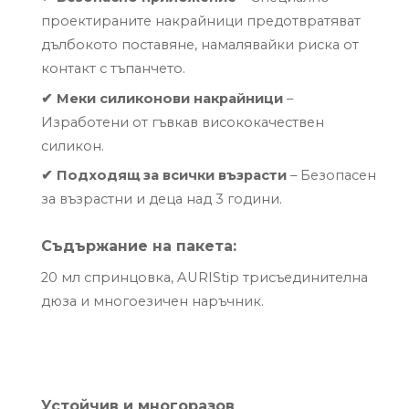
проектираните накрайници предотвратяват
дълбокото поставяне, намалявайки риска от
контакт с тъпанчето.
✔
Меки силиконови накрайници
–
Изработени от гъвкав висококачествен
силикон.
✔
Подходящ за всички възрасти
–
Безопасен
за възрастни и деца над 3 години.
Съдържание на пакета:
20 мл спринцовка, AURIStip трисъединителна
дюза и многоезичен наръчник.
Устойчив и многоразов